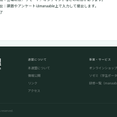
出：課題やアンケートはmanaable上で入力して提出します。
了
連盟について
事業・サービス
本連盟について
オンラインショッ
情報公開
ソゼミ（学生ポー
リンク
研修一覧（manaab
アクセス
served.