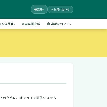
🌐
✉ お問い合わせ
言語
▼
・求人公募等
🌐 国際研究所
🏛️ 連盟について
上のために、オンライン研修システム