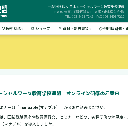
一般社団法人 日本ソーシャルワーク教育学校連盟
〒108-0075 東京都港区港南4-7-8 都漁連水産会館6階
TEL：03-5495-7242 FAX：03-5495-7219
 ソ教連 SNS
🛒 ショップ
📄 資料・報告書等
📋 他団体研修
ーシャルワーク教育学校連盟 オンライン研修のご案内
ミナーは「manaable(マナブル）」からお申込みください。
は、国試受験講座や教員講習会、セミナーなどの、各種研修の満足度向
ble（マナブル）を導入しました。