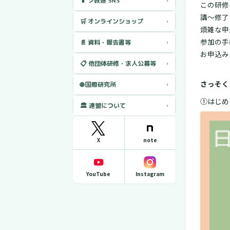
📱 ソ教連 SNS
›
この研修
講～修了
🛒 オンラインショップ
›
煩雑な申
参加の手
📄 資料・報告書等
›
お申込み
📋 他団体研修・求人公募等
›
さっそく
🌐 国際研究所
›
①はじめ
🏛️ 連盟について
›
X
note
YouTube
Instagram