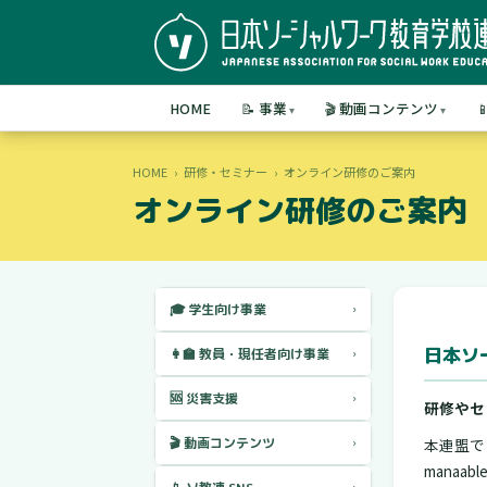
HOME
📝 事業
🎬 動画コンテンツ

HOME
›
研修・セミナー
›
オンライン研修のご案内
オンライン研修のご案内
🎓 学生向け事業
›
日本ソ
👩‍🏫 教員・現任者向け事業
›
🆘 災害支援
›
研修やセ
🎬 動画コンテンツ
本連盟で
›
manaa