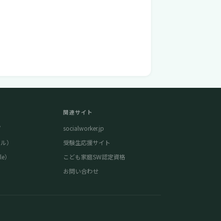
関連サイト
プ
socialworker.jp
タル）
受験生応援サイト
le）
こども家庭SW認定資格
お問い合わせ