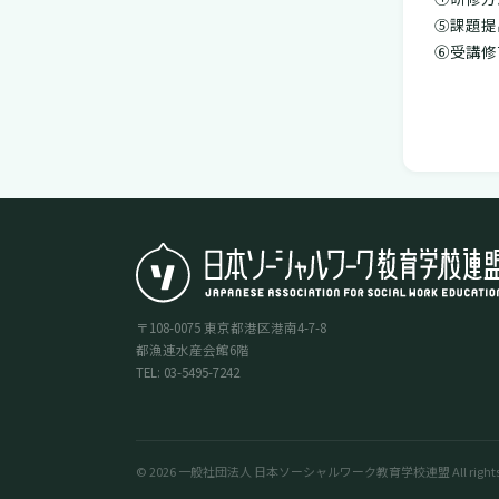
⑤課題提
⑥受講修
〒108-0075 東京都港区港南4-7-8
都漁連水産会館6階
TEL: 03-5495-7242
© 2026 一般社団法人 日本ソーシャルワーク教育学校連盟 All rights re