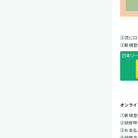
②次にロ
③新規登
オンライ
①新規登
②研修申
③お支払
④研修方