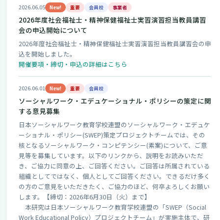
2026.06.05
New!
重要
会員校
事業者
2026年度社会福祉士・精神保健福祉士実習演習担当教員講習
会の申込開始について
2026年度社会福祉士・精神保健福祉士実習演習担当教員講習会の申
込を開始しました。
開催要項・締切・申込の詳細はこちら
2026.06.01
New!
重要
会員校
ソーシャルワーク・エデュケーショナル・ポリシーの策定に関
する意見募集
日本ソーシャルワーク教育学校連盟のソーシャルワーク・エデュケ
ーショナル・ポリシー(SWEP)策定プロジェクトチームでは、その
核となるソーシャルワーク・コンピテンシー(素案)について、ご意
見等を募集しています。以下のリンクから、説明をお読みいただ
き、ご協力に同意の上、ご回答ください。ご回答は所属されている
組織としてではなく、個人としてご回答ください。できるだけ多く
の方のご意見をいただきたく、ご協力のほど、何卒よろしくお願い
します。【締切：2026年6月30日（火）まで】
本研究は日本ソーシャルワーク教育学校連盟の「SWEP（Social
Work Educational Policy）プロジェクトチーム」が実施主体で、研