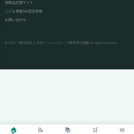
受験生応援サイト
こども家庭SW認定資格
お問い合わせ
© 2026 一般社団法人 日本ソーシャルワーク教育学校連盟 All rights reserved.
🏠
📝
📚
🛒
✉