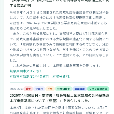
する緊急声明
令和８年４月２３日に開催された財政制度等審議会財政制度分科会
において、人口減少社会における高等教育の規模適正化に関連し、
財務省は、2040 年までに大学数及び学部定員を大幅に縮減する必
要があるとの見解を示しました。
また、この財務省見解に対し、文部科学大臣は4月24日記者会見
で、財政制度等審議会における大学規模の適正化に関する指摘につ
いて、「定員割れの事実のみで機械的に判断するのではなく、分野
や地域のリバランスを図りながら、学生を伸ばすことのできる質の
高い大学教育を実現していくことが重要である」との認識を示しま
した。
これら政府の見解に対し、本連盟は緊急声明を公表します。
緊急声明本文はこちら
財政審財政制度分科会資料（財務省資料）
2026.05.01
重要
会員校
学生
社会福祉士
国試情報
ソゼミ国試対策
2026年4月30日付・要望書「社会福祉士国家試験の合格基準お
よび出題基準について（要望）」を送付しました。
本年2月に実施された第38回社会福祉士国家試験について、3月3日
の合格発表を踏まえ、厚生労働省と社会福祉振興・試験センターに