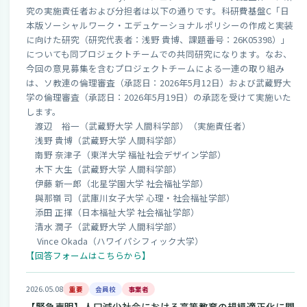
究の実施責任者および分担者は以下の通りです。科研費基盤C「日
本版ソーシャルワーク・エデュケーショナルポリシーの作成と実装
に向けた研究（研究代表者：浅野 貴博、課題番号：26K05398）」
についても同プロジェクトチームでの共同研究になります。なお、
今回の意見募集を含むプロジェクトチームによる一連の取り組み
は、ソ教連の倫理審査（承認日：2026年5月12日）および武蔵野大
学の倫理審査（承認日：2026年5月19日）の承認を受けて実施いた
します。
渡辺 裕一（武蔵野大学 人間科学部）（実施責任者）
浅野 貴博（武蔵野大学 人間科学部）
南野 奈津子（東洋大学 福祉社会デザイン学部）
木下 大生（武蔵野大学 人間科学部）
伊藤 新一郎（北星学園大学 社会福祉学部）
與那嶺 司（武庫川女子大学 心理・社会福祉学部）
添田 正揮（日本福祉大学 社会福祉学部）
清水 潤子（武蔵野大学 人間科学部）
Vince Okada（ハワイパシフィック大学）
【回答フォームはこちらから】
2026.05.08
重要
会員校
事業者
【緊急声明】人口減少社会における高等教育の規模適正化に関